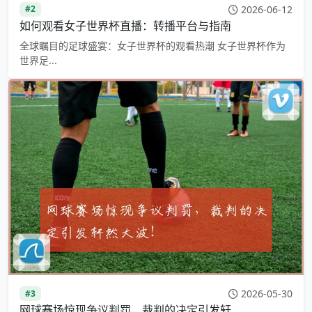
2026-06-12
#2
如何观看女子世界杯直播：转播平台与指南
全球瞩目的足球盛宴：女子世界杯的观看热潮 女子世界杯作为
世界足...
2026-05-30
#3
网球赛场惊现争议判罚，裁判的决定引发轩