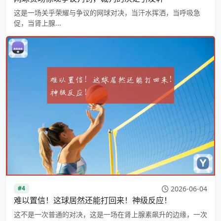
这是一场关乎荣耀与争议的网球对决，当汗水挥洒，当呼吸急
促，当肾上腺...
2026-06-04
#4
难以置信！这球居然还能打回来！神级反应！
这不是一次普通的对决，这是一场在肾上腺素飙升的边缘，一次