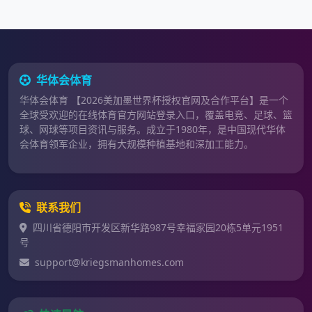
华体会体育
华体会体育 【2026美加墨世界杯授权官网及合作平台】是一个
全球受欢迎的在线体育官方网站登录入口，覆盖电竞、足球、篮
球、网球等项目资讯与服务。成立于1980年，是中国现代华体
会体育领军企业，拥有大规模种植基地和深加工能力。
联系我们
四川省德阳市开发区新华路987号幸福家园20栋5单元1951
号
support@kriegsmanhomes.com