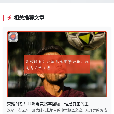
相关推荐文章
荣耀时刻！非洲电竞赛事回顾，谁是真正的王
这是一次深入非洲大陆心脏地带的电竞朝圣之旅。从开罗的炎热