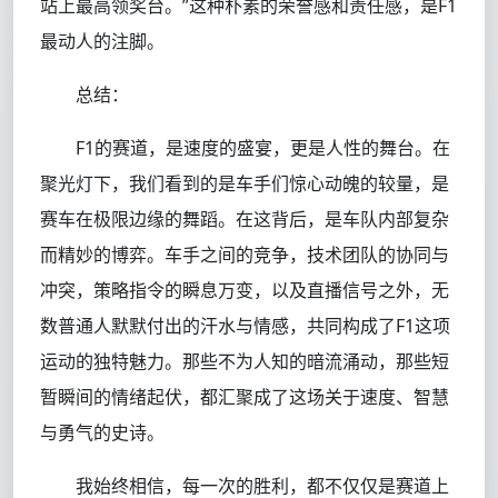
站上最高领奖台。”这种朴素的荣誉感和责任感，是F1
最动人的注脚。
总结：
F1的赛道，是速度的盛宴，更是人性的舞台。在
聚光灯下，我们看到的是车手们惊心动魄的较量，是
赛车在极限边缘的舞蹈。在这背后，是车队内部复杂
而精妙的博弈。车手之间的竞争，技术团队的协同与
冲突，策略指令的瞬息万变，以及直播信号之外，无
数普通人默默付出的汗水与情感，共同构成了F1这项
运动的独特魅力。那些不为人知的暗流涌动，那些短
暂瞬间的情绪起伏，都汇聚成了这场关于速度、智慧
与勇气的史诗。
我始终相信，每一次的胜利，都不仅仅是赛道上