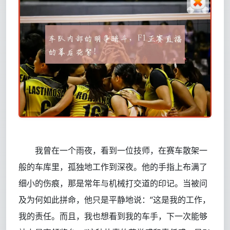
我曾在一个雨夜，看到一位技师，在赛车散架一
般的车库里，孤独地工作到深夜。他的手指上布满了
细小的伤痕，那是常年与机械打交道的印记。当被问
及为何如此拼命，他只是平静地说：“这是我的工作，
我的责任。而且，我也想看到我的车手，下一次能够