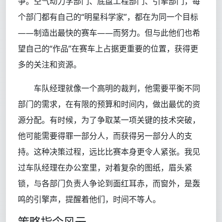
争。空气动力学部门、底盘工程部门、引擎部门，每
个部门都有自己的“明星科学家”，都在为同一个目标
——制造出最快的赛车——而努力。但与此他们也希
望自己的“作品”在赛车上占据更重要的位置，获得更
多的关注和资源。
车队经理就像一个高明的裁判，他需要平衡不同
部门的需求，在有限的预算和时间内，做出最优的资
源分配。有时候，为了争取某一项关键的技术突破，
他可能需要得罪一部分人，而获得另一部分人的支
持。这种决策过程，远比比赛本身更令人紧张。我见
过车队经理在办公室里，对着复杂的图纸，眉头紧
锁，与各部门负责人争论到面红耳赤，而窗外，是轰
鸣的引擎声，提醒着他们，时间不等人。