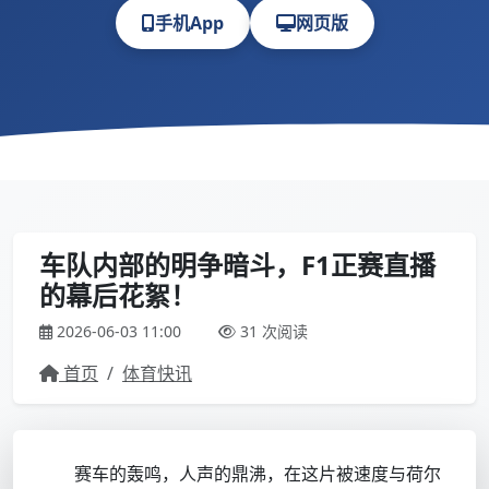
手机App
网页版
车队内部的明争暗斗，F1正赛直播
的幕后花絮！
2026-06-03 11:00
31 次阅读
首页
/
体育快讯
赛车的轰鸣，人声的鼎沸，在这片被速度与荷尔