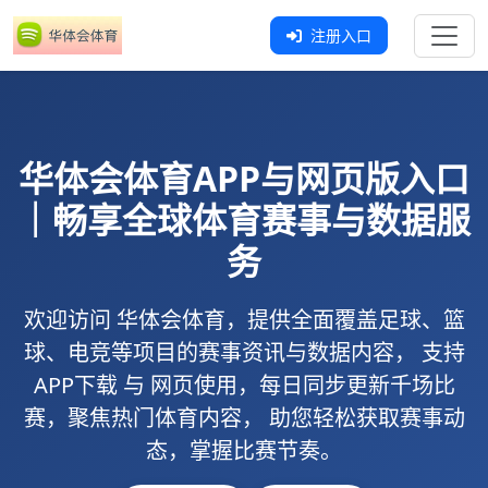
注册入口
华体会体育
APP与网页版入口
｜畅享全球体育赛事与数据服
务
欢迎访问
华体会体育
，提供全面覆盖足球、篮
球、电竞等项目的赛事资讯与数据内容， 支持
APP下载
与
网页使用
，每日同步更新千场比
赛，聚焦热门体育内容， 助您轻松获取赛事动
态，掌握比赛节奏。