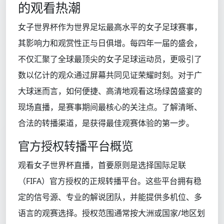
的观看热潮
女子世界杯作为世界足坛最高水平的女子足球赛事，
其影响力和观赏性正与日俱增。每四年一届的盛会，
不仅汇聚了全球最顶尖的女子足球运动员，更吸引了
数以亿计的观众通过屏幕共同见证荣耀时刻。对于广
大球迷而言，如何便捷、高清地观看这场绿茵盛宴的
现场直播，是赛事期间最核心的关注点。了解清晰、
合法的转播渠道，是获得最佳观赛体验的第一步。
官方授权转播平台概览
观看女子世界杯直播，首要原则是选择国际足联
（FIFA）官方授权的正规转播平台。这些平台拥有稳
定的信号源、专业的解说团队，并能提供多机位、多
语言的观赛选择。授权范围通常按大洲或国家/地区划