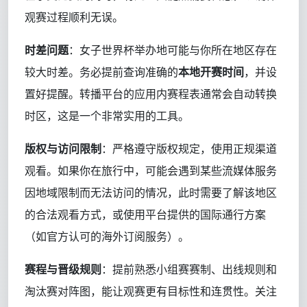
观赛过程顺利无误。
时差问题
：女子世界杯举办地可能与你所在地区存在
较大时差。务必提前查询准确的
本地开赛时间
，并设
置好提醒。转播平台的应用内赛程表通常会自动转换
时区，这是一个非常实用的工具。
版权与访问限制
：严格遵守版权规定，使用正规渠道
观看。如果你在旅行中，可能会遇到某些流媒体服务
因地域限制而无法访问的情况，此时需要了解该地区
的合法观看方式，或使用平台提供的国际通行方案
（如官方认可的海外订阅服务）。
赛程与晋级规则
：提前熟悉小组赛赛制、出线规则和
淘汰赛对阵图，能让观赛更有目标性和连贯性。关注