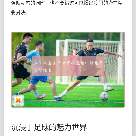
强队动态的同时，也不要错过可能爆出冷门的潜在精
彩对决。
沉浸于足球的魅力世界